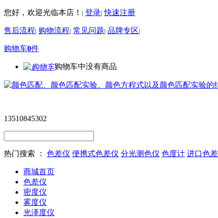
您好，欢迎光临本店！
登录
快速注册
|
|
售后流程
购物流程
常见问题
品牌专区
|
|
|
|
购物车
0
件
购物车中没有商品
13510845302
热门搜索 ：
色差仪
便携式色差仪
分光测色仪
色度计
进口色差
商城首页
色差仪
密度仪
雾度仪
光泽度仪