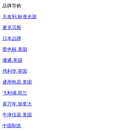
品牌导购
天友利.标准光源
麦克贝斯
日本品牌
爱色丽.美国
潘通.美国
伟利华.英国
通用电器.美国
飞利浦.荷兰
喜万年.加拿大
牛津仪器.美国
中国制造