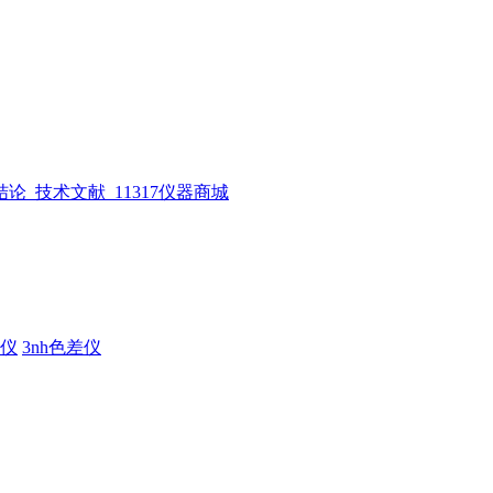
仪
3nh色差仪